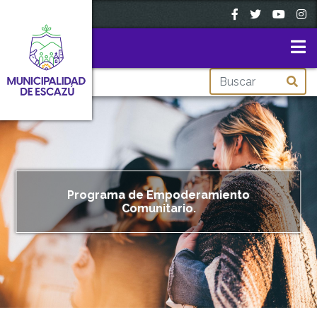
Pasar
al
contenido
principal
Imagen
Programa de Empoderamiento
Comunitario.